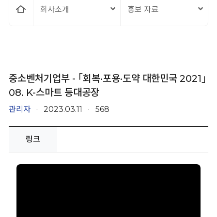
홈
회사소개
홍보 자료
으
로
중소벤처기업부 - ｢회복·포용·도약 대한민국 2021｣
08. K-스마트 등대공장
관리자
·
2023.03.11
·
568
링크