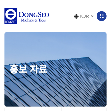
KOR
전
체
메
뉴
열
기
홍보 자료